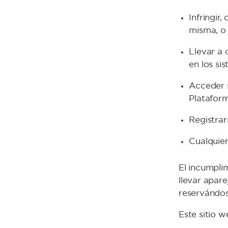
Infringir
misma, o 
Llevar a 
en los si
Acceder s
Plataform
Registrar
Cualquier
El incumpli
llevar apar
reservándose
Este sitio 