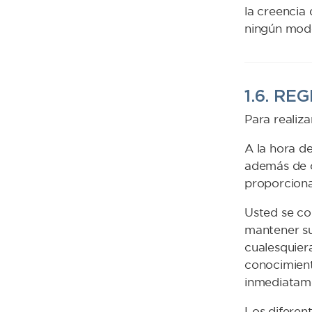
la creencia 
ningún modo
1.6. RE
Para realiz
A la hora d
además de o
proporciona
Usted se co
mantener su
cualesquier
conocimient
inmediatame