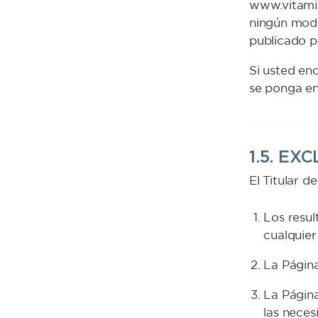
www.vitamix
ningún modo
publicado po
Si usted en
se ponga en
1.5. E
El Titular 
Los resul
cualquier
La Página
La Página
las neces