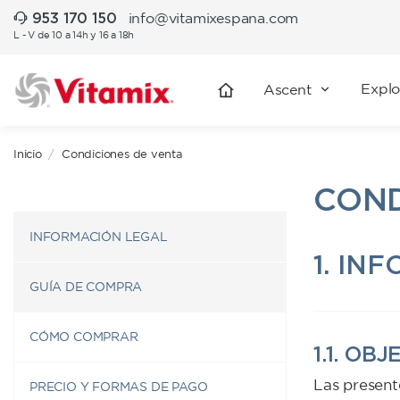
953 170 150
info@vitamixespana.com
L - V de 10 a 14h y 16 a 18h
Explo
Ascent
Inicio
Condiciones de venta
COND
INFORMACIÓN LEGAL
1. IN
GUÍA DE COMPRA
CÓMO COMPRAR
1.1. OB
Las present
PRECIO Y FORMAS DE PAGO