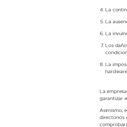
La contin
La ausenc
La invuln
Los daños
condicion
La imposi
hardware
La empresa 
garantizar 
Asimismo, e
directorios
comprobará 