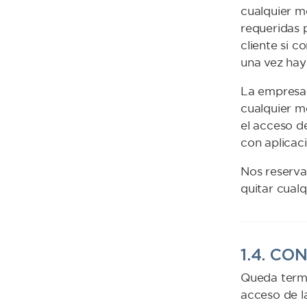
cualquier m
requeridas 
cliente si c
una vez hay
La empresa s
cualquier mo
el acceso d
con aplicac
Nos reserva
quitar cual
1.4. C
Queda termi
acceso de la