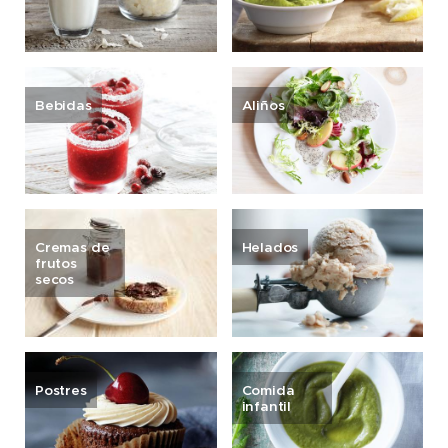
Bebidas
Aliños
Cremas de
Helados
frutos
secos
Postres
Comida
infantil