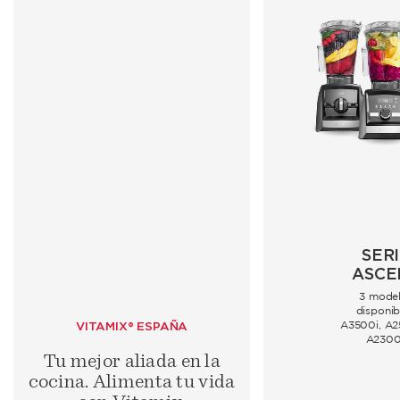
SER
ASCE
3 mode
disponib
VITAMIX® ESPAÑA
A3500i, A2
A2300
Tu mejor aliada en la
cocina. Alimenta tu vida