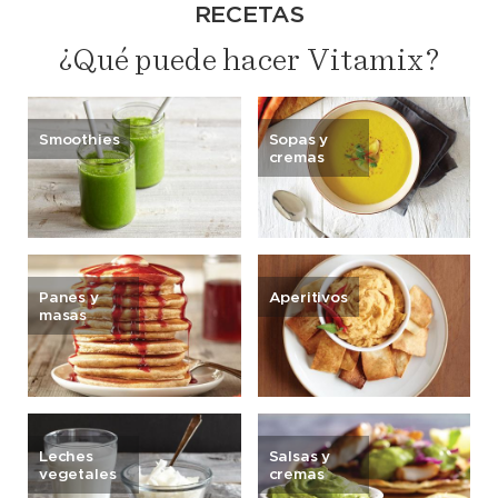
RECETAS
¿Qué puede hacer Vitamix?
Smoothies
Sopas y
cremas
Panes y
Aperitivos
masas
Leches
Salsas y
vegetales
cremas