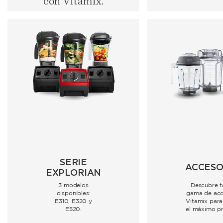
con Vitamix.
SERIE
ACCESO
EXPLORIAN
3 modelos
Descubre t
disponibles:
gama de acc
E310, E320 y
Vitamix para
E520.
el máximo p