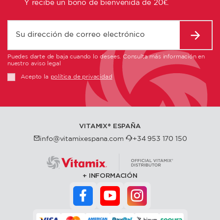
Y recibe un bono de bienvenida de 20€.
Puedes darte de baja cuando lo desees. Consulta más información en
nuestro aviso legal
Acepto la
política de privacidad
VITAMIX®️ ESPAÑA
info@vitamixespana.com
+34 953 170 150
INFORMACIÓN