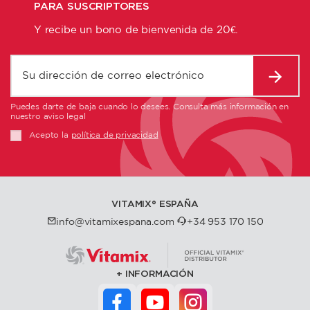
PARA SUSCRIPTORES
Y recibe un bono de bienvenida de 20€.
Puedes darte de baja cuando lo desees. Consulta más información en
nuestro aviso legal
Acepto la
política de privacidad
VITAMIX®️ ESPAÑA
info@vitamixespana.com
+34 953 170 150
INFORMACIÓN