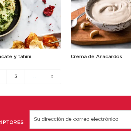
cate y tahini
Crema de Anacardos
3
...
»
RIPTORES