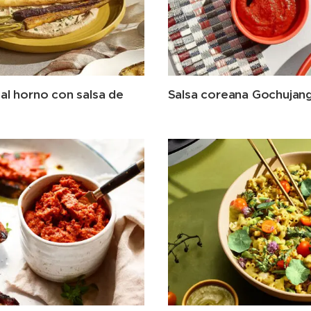
al horno con salsa de
Salsa coreana Gochujan