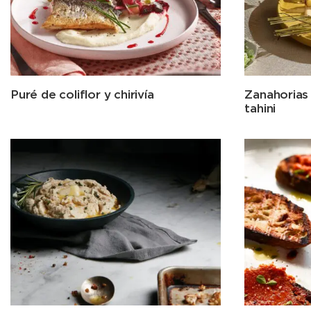
Puré de coliflor y chirivía
Zanahorias 
tahini