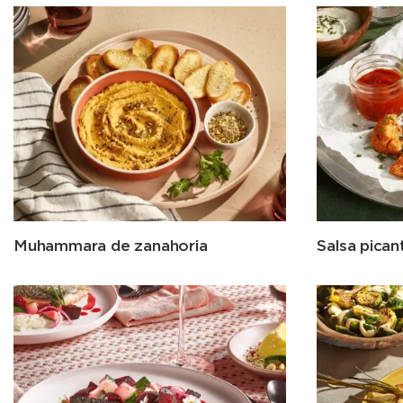
Muhammara de zanahoria
Salsa pican