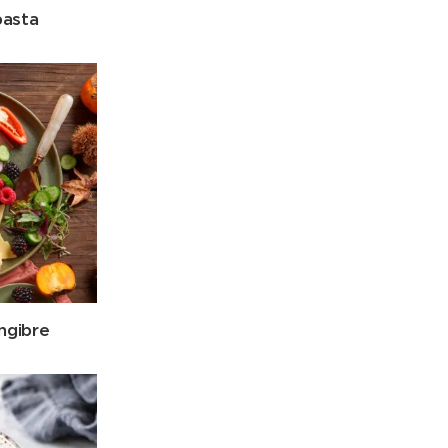
pasta
ngibre