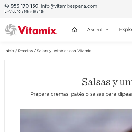
953 170 150
info@vitamixespana.com
L - V de 10 a 14h y 16 a 18h
Explo
Ascent
Inicio
/
Recetas
/
Salsas y untables con Vitamix
Salsas y u
Prepara cremas, patés o salsas para dipea