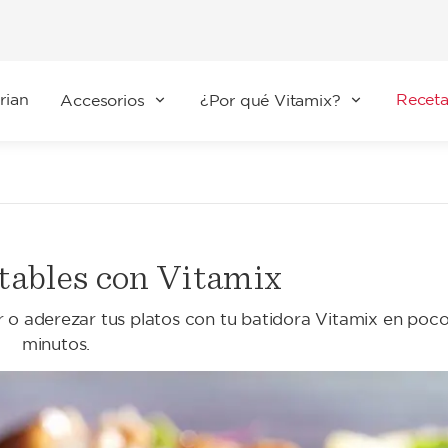
rian
Receta
Accesorios
¿Por qué Vitamix?
ntables con Vitamix
r o aderezar tus platos con tu batidora Vitamix en poc
minutos.