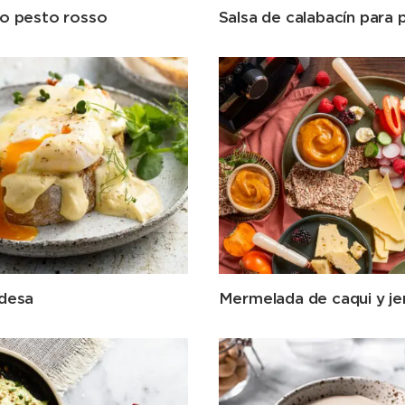
 o pesto rosso
Salsa de calabacín para 
ndesa
Mermelada de caqui y je