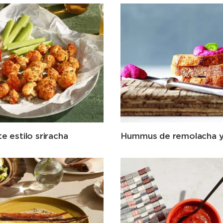
te estilo sriracha
Hummus de remolacha y