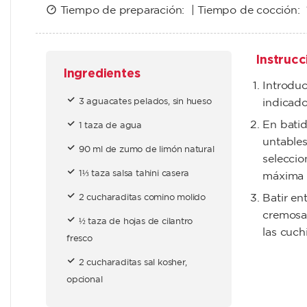
Tiempo de preparación: | Tiempo de cocción:
Instrucc
Ingredientes
Introduc
3 aguacates pelados, sin hueso
indicado
En batid
1 taza de agua
untables
90 ml de zumo de limón natural
seleccio
1⅓ taza salsa tahini casera
máxima 
Batir en
2 cucharaditas comino molido
cremosa,
½ taza de hojas de cilantro
las cuchi
fresco
2 cucharaditas sal kosher,
opcional