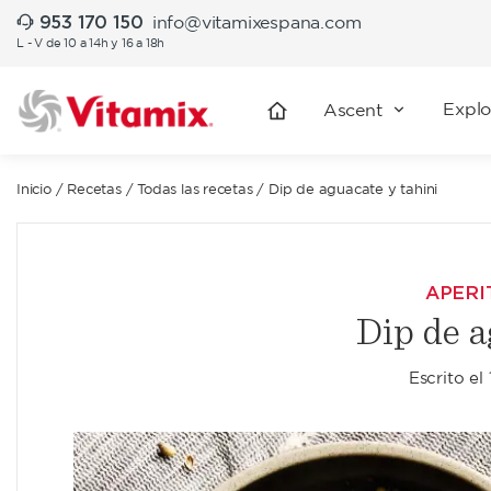
953 170 150
info@vitamixespana.com
L - V de 10 a 14h y 16 a 18h
Explo
Ascent
Inicio
/
Recetas
/
Todas las recetas
/
Dip de aguacate y tahini
APERI
Dip de a
Escrito el