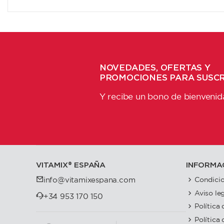
NOVEDADES, OFERTAS Y
PROMOCIONES PARA SUSC
Y recibe un bono de bienvenid
VITAMIX®️ ESPAÑA
INFORMA
Condicio
info@vitamixespana.com
Aviso le
+34 953 170 150
Política
Política