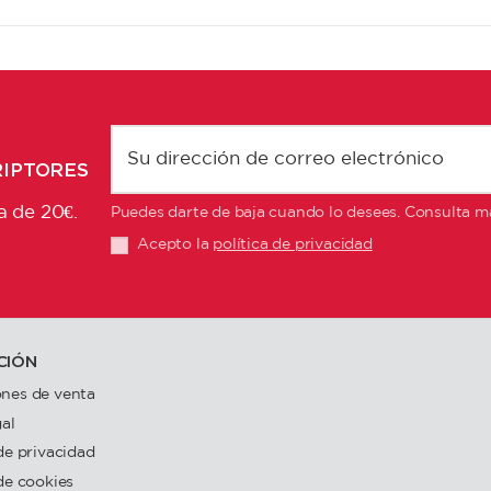
RIPTORES
a de 20€.
Puedes darte de baja cuando lo desees. Consulta má
Acepto la
política de privacidad
CIÓN
nes de venta
gal
 de privacidad
 de cookies