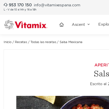
953 170 150
info@vitamixespana.com
L - V de 10 a 14h y 16 a 18h
Explo
Ascent
Inicio
/
Recetas
/
Todas las recetas
/
Salsa Mexicana
APERI
Sal
Escrito el