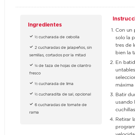
Instrucc
Ingredientes
Con un p
½ cucharada de cebolla
solo la p
tres de 
2 cucharadas de jalapeños, sin
bien la t
semillas, cortados por la mitad
En batid
¼ de taza de hojas de cilantro
untables
fresco
seleccio
½ cucharada de lima
máxima 
Batir du
½ cucharadita de sal, opcional
usando l
6 cucharadas de tomate de
cuchillas
rama
Retirar 
programa
velocid