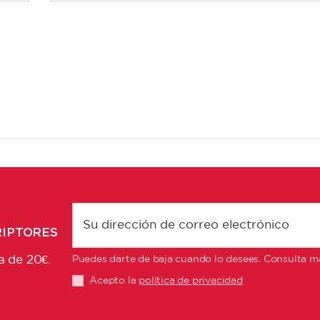
RIPTORES
a de 20€.
Puedes darte de baja cuando lo desees. Consulta má
Acepto la
política de privacidad