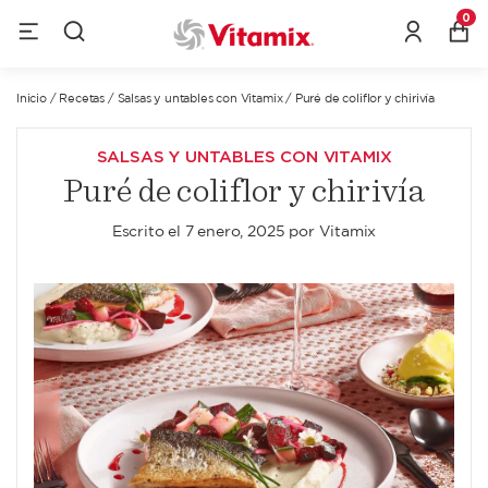
0
Inicio
/
Recetas
/
Salsas y untables con Vitamix
/
Puré de coliflor y chirivía
SALSAS Y UNTABLES CON VITAMIX
Puré de coliflor y chirivía
Escrito el
7 enero, 2025
por
Vitamix