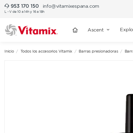
953 170 150
info@vitamixespana.com
L - V de 10 a 14h y 16 a 18h
Explo
Ascent
Inicio
Todos los accesorios Vitamix
Barras presionadoras
Barr