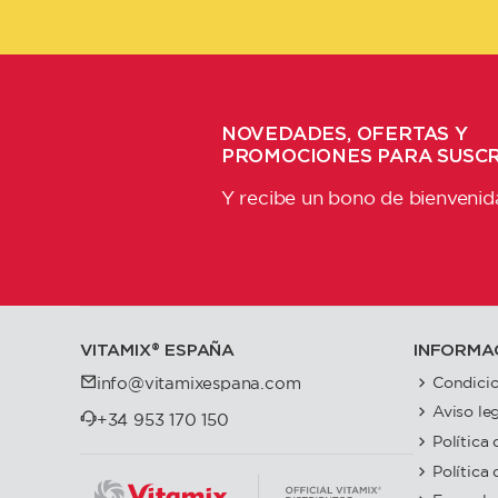
NOVEDADES, OFERTAS Y
PROMOCIONES PARA SUSC
Y recibe un bono de bienvenid
VITAMIX®️ ESPAÑA
INFORMA
Condicio
info@vitamixespana.com
Aviso le
+34 953 170 150
Política
Política