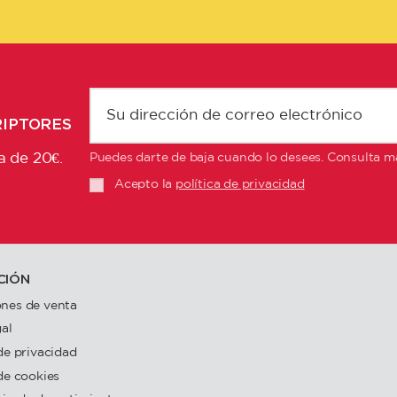
RIPTORES
a de 20€.
Puedes darte de baja cuando lo desees. Consulta má
Acepto la
política de privacidad
CIÓN
nes de venta
gal
 de privacidad
 de cookies