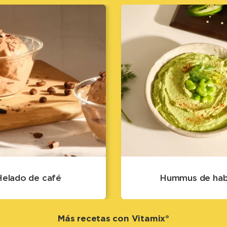
Helado de café
Hummus de ha
Más recetas con Vitamix®