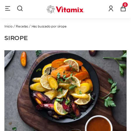
0
Inicio
/
Recetas
/
Has buscado por sirope
SIROPE