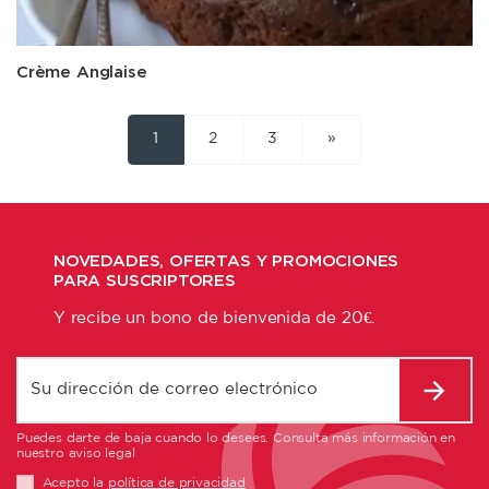
Crème Anglaise
1
2
3
»
NOVEDADES, OFERTAS Y PROMOCIONES
PARA SUSCRIPTORES
Y recibe un bono de bienvenida de 20€.
Puedes darte de baja cuando lo desees. Consulta más información en
nuestro aviso legal
Acepto la
política de privacidad