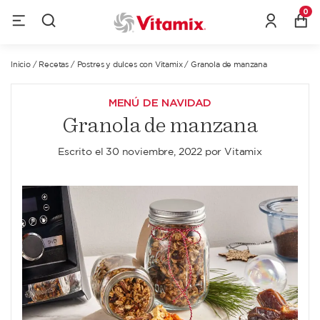
0
Inicio
/
Recetas
/
Postres y dulces con Vitamix
/
Granola de manzana
MENÚ DE NAVIDAD
Granola de manzana
Escrito el
30 noviembre, 2022
por
Vitamix