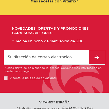
Más recetas con Vitamix®
NOVEDADES, OFERTAS Y PROMOCIONES
PARA SUSCRIPTORES
Y recibe un bono de bienvenida de 20€.
Puedes darte de baja cuando lo desees. Consulta más información en
nuestro aviso legal
Acepto la
política de privacidad
VITAMIX®️ ESPAÑA
info@vitamixespana.com
+34 953 170 150