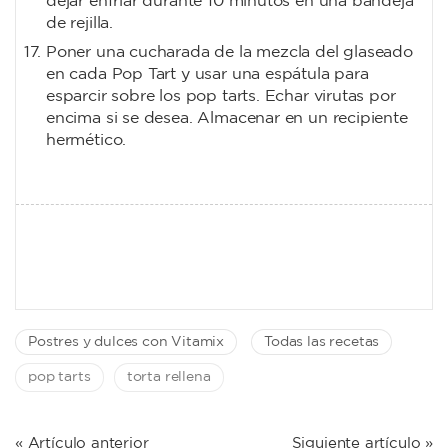
dejar enfriar durante 10 minutos en una bandeja
de rejilla.
Poner una cucharada de la mezcla del glaseado
en cada Pop Tart y usar una espátula para
esparcir sobre los pop tarts. Echar virutas por
encima si se desea. Almacenar en un recipiente
hermético.
Postres y dulces con Vitamix
Todas las recetas
pop tarts
torta rellena
NAVEGACIÓN
« Artículo anterior
Siguiente artículo »