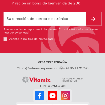
Y recibe un bono de bienvenida de 20€.
Puedes darte de baja cuando lo desees. Consulta más información en
nuestro aviso legal
Acepto la
política de privacidad
VITAMIX®️ ESPAÑA
info@vitamixespana.com
+34 953 170 150
INFORMACIÓN