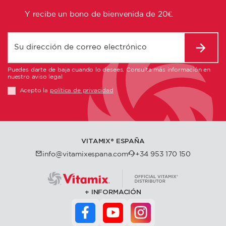
Y recibe un bono de bienvenida de 20€.
Puedes darte de baja cuando lo desees. Consulta más información en
nuestro aviso legal
Acepto la
política de privacidad
VITAMIX®️ ESPAÑA
info@vitamixespana.com
+34 953 170 150
INFORMACIÓN