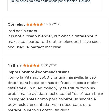
la incidencia ya está solucionada por el técnico. Saludos.
Cornelis .
19/03/2025
Perfect blender
It is not a cheap blender, but what a difference it
makes compared to the other blenders I have seen
and used. A perfect machine!
Nathaly
28/07/2021
Impresionante/recomendadisima
Tengo la Vitamix 3500 y es una maravilla, la uso
desde para hacer cremas de frutos secos a moler
café (deja un buen molido), y te tritura todo sin
problema, te ayudas mucho con el “palo” para bajar
los ingredientes como para hacerte un smoothie
bowl, estoy encantada. Es un poco cara, pero
merece la pena su costo, sin duda.