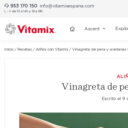
953 170 150
info@vitamixespana.com
L - V de 10 a 14h y 16 a 18h
Explo
Ascent
Inicio
/
Recetas
/
Aliños con Vitamix
/
Vinagreta de pera y avellanas 
ALI
Vinagreta de pe
Escrito el
9 