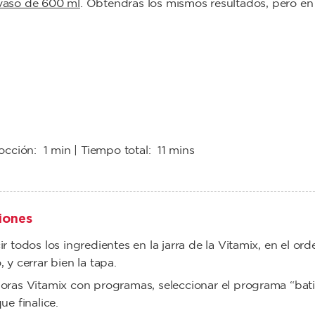
vaso de 600 ml
. Obtendrás los mismos resultados, pero en
cocción:
1 min
| Tiempo total:
11 mins
iones
ir todos los ingredientes en la jarra de la Vitamix, en el ord
, y cerrar bien la tapa.
oras Vitamix con programas, seleccionar el programa “bat
ue finalice.