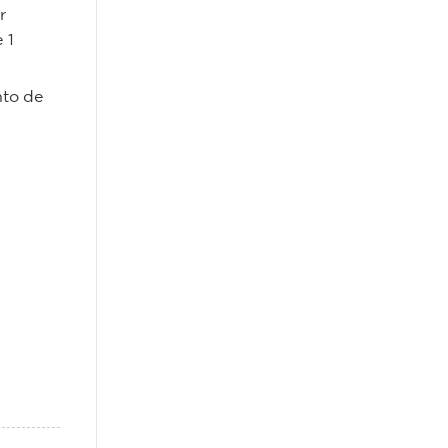
r
 1
nto de