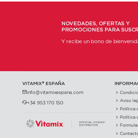
NOVEDADES, OFERTAS Y
PROMOCIONES PARA SUSC
Y recibe un bono de bienvenid
VITAMIX®️ ESPAÑA
INFORMA
Condicio
info@vitamixespana.com
Aviso le
+34 953 170 150
Política
Política
Formular
Contact