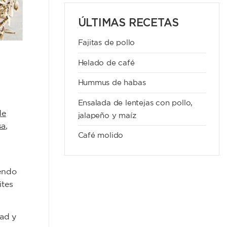
ÚLTIMAS RECETAS
Fajitas de pollo
Helado de café
Hummus de habas
Ensalada de lentejas con pollo,
de
jalapeño y maíz
sa
,
Café molido
iendo
ites
tad y