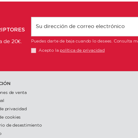
RIPTORES
a de 20€.
Puedes darte de baja cuando lo desees. Consulta má
Acepto la
política de privacidad
CIÓN
nes de venta
gal
 de privacidad
 de cookies
io de desestimiento
o