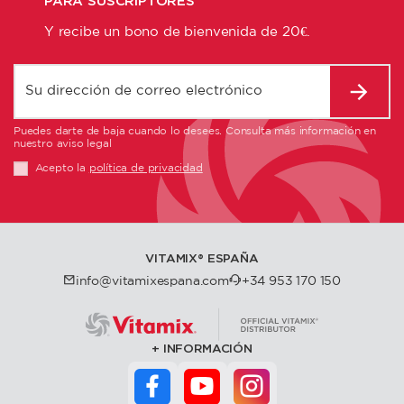
PARA SUSCRIPTORES
Y recibe un bono de bienvenida de 20€.
Puedes darte de baja cuando lo desees. Consulta más información en
nuestro aviso legal
Acepto la
política de privacidad
VITAMIX®️ ESPAÑA
info@vitamixespana.com
+34 953 170 150
INFORMACIÓN