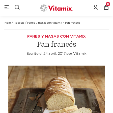
0
Inicio
/
Recetas
/
Panes y masas con Vitamix
/
Pan francés
PANES Y MASAS CON VITAMIX
Pan francés
Escrito el
24 abril, 2017
por
Vitamix