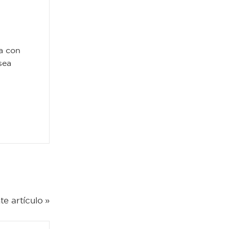
ra con
sea
te artículo »