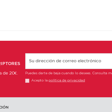
RIPTORES
a de 20€.
Puedes darte de baja cuando lo desees. Consulta má
Acepto la
política de privacidad
CIÓN