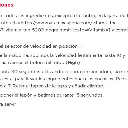
iones
r todos los ingredientes, excepto el cilantro, en la jarra de 
ente url=»https://www.vitamixespana.com/vitamix-tnc-
7-vitamix-tnc-5200-negra.html» texto=»Vitamix»] y cerra
el selector de velocidad en posición 1.
 la máquina, subimos la velocidad lentamente hasta 10 y
activamos el botón del turbo (High).
rante 30 segundos utilizando la barra presionadora, siemp
puesta, para llevar los ingredientes hacia las cuchillas. Reduc
 a 7. Retirr el tapón de la tapa y añadir cilantro.
 poner el tapón y batimos durante 15 segundos.
a servir