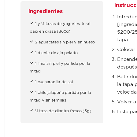
Instrucc
Ingredientes
Introduci
1 y ½ tazas de yogurt natural
[ingredi
bajo en grasa (360g)
5200/25
tapa.
2 aguacates sin piel y sin hueso
Colocar 
1 diente de ajo pelado
Encender
1 lima sin piel y partida por la
después 
mitad
Batir du
1 cucharadita de sal
la tapa 
velocidad
1 chile jalapeño partido por la
mitad y sin semillas
Volver a
¼ taza de cilantro fresco (5g)
Lista par