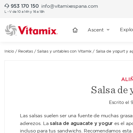
953 170 150
info@vitamixespana.com
L - V de 10 a 14h y 16 a 18h
Explo
Ascent
Inicio
/
Recetas
/
Salsas y untables con Vitamix
/
Salsa de yogurt y 
ALI
Salsa de 
Escrito el
9
Las salsas suelen ser una fuente de muchas grasas
salsa de aguacate y yogur
aderezos. La
es el ap
incluso para tus sandwichs. Recomendamos esta sa