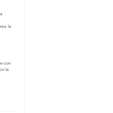
la
mos la
re con
ir la