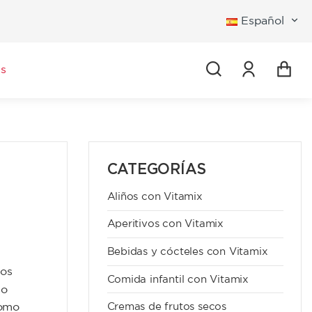
Español
Iniciar se
s
CATEGORÍAS
Aliños con Vitamix
Aperitivos con Vitamix
Bebidas y cócteles con Vitamix
cos
Comida infantil con Vitamix
 o
como
Cremas de frutos secos