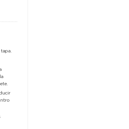
 tapa.
a
la
ete.
ducir
antro
s