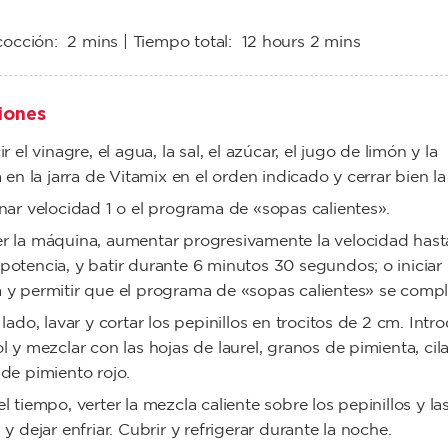
cocción:
2 mins
| Tiempo total:
12 hours 2 mins
iones
r el vinagre, el agua, la sal, el azúcar, el jugo de limón y la
a en la jarra de Vitamix en el orden indicado y cerrar bien la
nar velocidad 1 o el programa de «sopas calientes».
r la máquina, aumentar progresivamente la velocidad hast
otencia, y batir durante 6 minutos 30 segundos; o iniciar 
y permitir que el programa de «sopas calientes» se compl
 lado, lavar y cortar los pepinillos en trocitos de 2 cm. Intro
l y mezclar con las hojas de laurel, granos de pimienta, cil
de pimiento rojo.
l tiempo, verter la mezcla caliente sobre los pepinillos y la
 y dejar enfriar. Cubrir y refrigerar durante la noche.