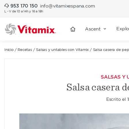
953 170 150
info@vitamixespana.com
L - V de 10 a 14h y 16 a 18h
Explo
Ascent
Inicio
/
Recetas
/
Salsas y untables con Vitamix
/
Salsa casera de pepi
SALSAS Y 
Salsa casera d
Escrito el