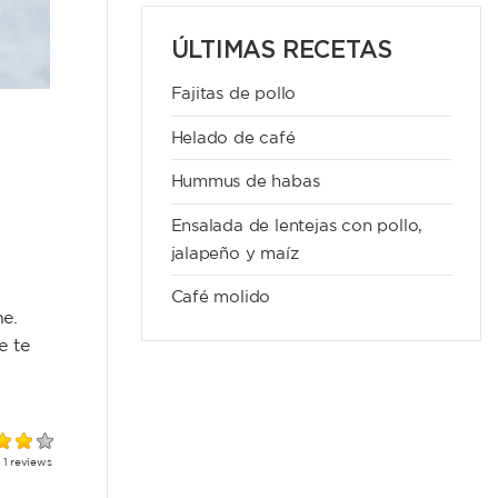
ÚLTIMAS RECETAS
Fajitas de pollo
Helado de café
Hummus de habas
Ensalada de lentejas con pollo,
jalapeño y maíz
Café molido
he.
e te
m
1
reviews