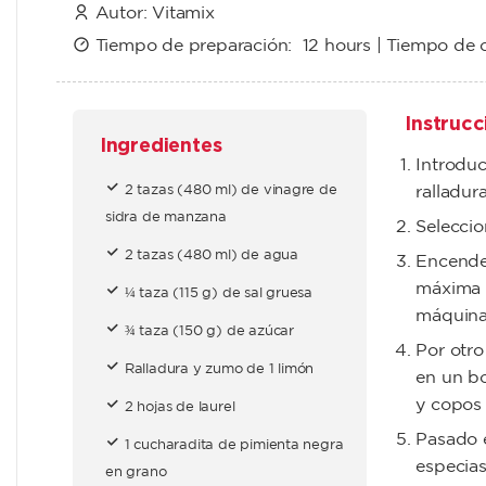
Autor:
Vitamix
Tiempo de preparación:
12 hours
| Tiempo de 
Instrucc
Ingredientes
Introduci
2 tazas (480 ml) de vinagre de
ralladur
sidra de manzana
Seleccio
2 tazas (480 ml) de agua
Encende
máxima p
¼ taza (115 g) de sal gruesa
máquina 
¾ taza (150 g) de azúcar
Por otro
Ralladura y zumo de 1 limón
en un bo
y copos 
2 hojas de laurel
Pasado e
1 cucharadita de pimienta negra
especias
en grano