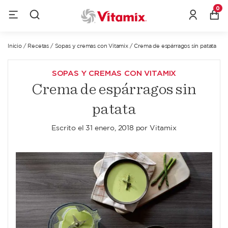
0
Inicio
/
Recetas
/
Sopas y cremas con Vitamix
/
Crema de espárragos sin patata
SOPAS Y CREMAS CON VITAMIX
Crema de espárragos sin
patata
Escrito el
31 enero, 2018
por
Vitamix