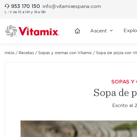
953 170 150
info@vitamixespana.com
L - V de 10 a 14h y 16 a 18h
Explo
Ascent
Inicio
/
Recetas
/
Sopas y cremas con Vitamix
/
Sopa de pizza con Vi
SOPAS Y
Sopa de 
Escrito el
2