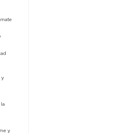
tomate
y
tad
l
 y
 la
rne y