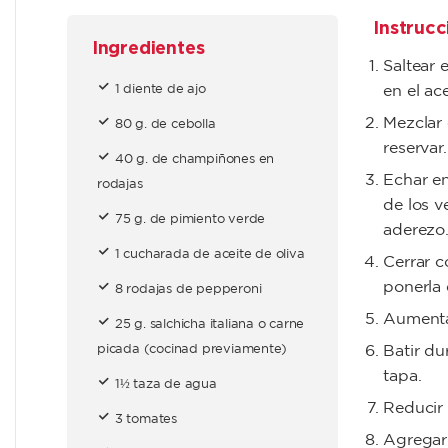
Instrucc
Ingredientes
Saltear 
1 diente de ajo
en el ac
Mezclar 
80 g. de cebolla
reservar.
40 g. de champiñones en
Echar en
rodajas
de los v
75 g. de pimiento verde
aderezo
1 cucharada de aceite de oliva
Cerrar c
ponerla 
8 rodajas de pepperoni
Aumenta
25 g. salchicha italiana o carne
picada (cocinad previamente)
Batir du
tapa.
1½ taza de agua
Reducir 
3 tomates
Agregar 