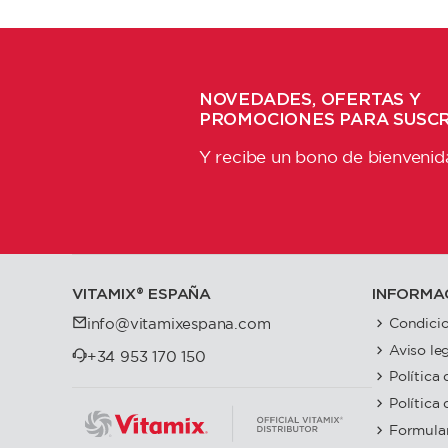
NOVEDADES, OFERTAS Y
PROMOCIONES PARA SUSC
Y recibe un bono de bienvenid
VITAMIX®️ ESPAÑA
INFORMA
Condicio
info@vitamixespana.com
Aviso le
+34 953 170 150
Política
Política
Formular