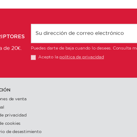
RIPTORES
a de 20€.
Puedes darte de baja cuando lo desees. Consulta má
Acepto la
política de privacidad
CIÓN
nes de venta
gal
 de privacidad
 de cookies
io de desestimiento