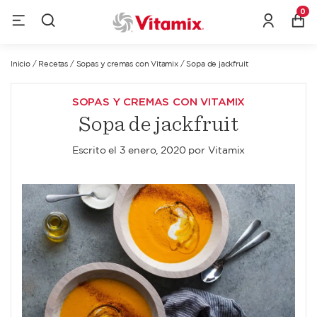
0
Inicio
/
Recetas
/
Sopas y cremas con Vitamix
/
Sopa de jackfruit
SOPAS Y CREMAS CON VITAMIX
Sopa de jackfruit
Escrito el
3 enero, 2020
por
Vitamix