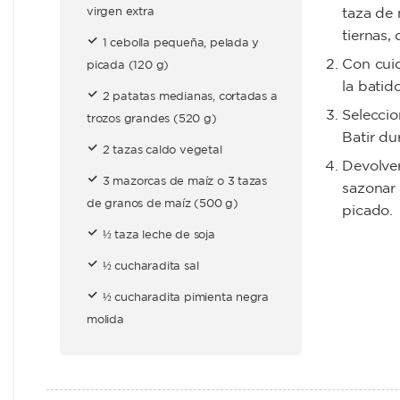
virgen extra
taza de 
tiernas,
1 cebolla pequeña, pelada y
Con cuid
picada (120 g)
la batid
2 patatas medianas, cortadas a
Seleccio
trozos grandes (520 g)
Batir du
2 tazas caldo vegetal
Devolver
3 mazorcas de maíz o 3 tazas
sazonar 
de granos de maíz (500 g)
picado.
½ taza leche de soja
½ cucharadita sal
½ cucharadita pimienta negra
molida