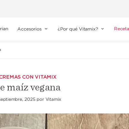
rian
Receta
Accesorios
¿Por qué Vitamix?
a
 CREMAS CON VITAMIX
e maíz vegana
septiembre, 2025
por
Vitamix