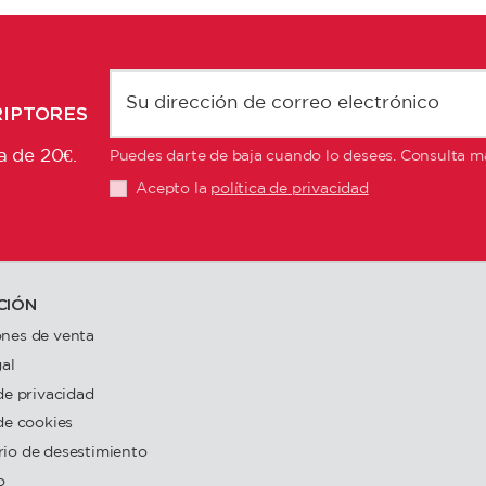
RIPTORES
a de 20€.
Puedes darte de baja cuando lo desees. Consulta má
Acepto la
política de privacidad
CIÓN
nes de venta
gal
 de privacidad
 de cookies
io de desestimiento
o