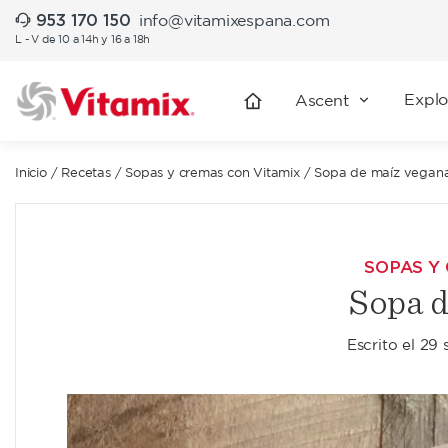
953 170 150
info@vitamixespana.com
L - V de 10 a 14h y 16 a 18h
Explo
Ascent
Inicio
/
Recetas
/
Sopas y cremas con Vitamix
/
Sopa de maíz vegan
SOPAS Y
Sopa d
Escrito el
29 