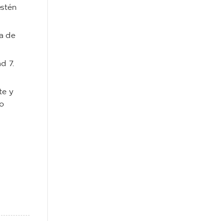
estén
ra de
d 7.
te y
co