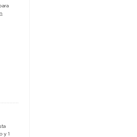
para
n
sta
o y 1