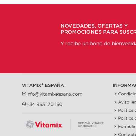
NOVEDADES, OFERTAS Y
PROMOCIONES PARA SUSC
Y recibe un bono de bienvenid
VITAMIX®️ ESPAÑA
INFORMA
Condicio
info@vitamixespana.com
Aviso le
+34 953 170 150
Política
Política
Formular
Contact