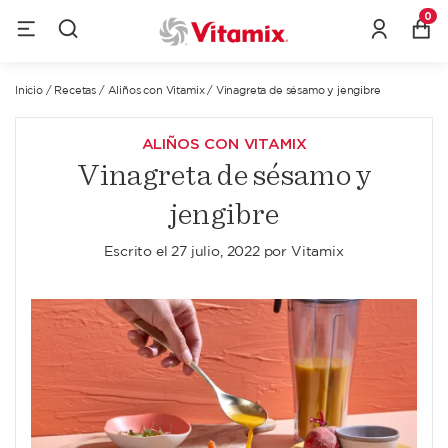
0
Inicio
/
Recetas
/
Aliños con Vitamix
/
Vinagreta de sésamo y jengibre
ALIÑOS CON VITAMIX
Vinagreta de sésamo y
jengibre
Escrito el
27 julio, 2022
por
Vitamix