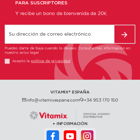
PARA SUSCRIPTORES
Y recibe un bono de bienvenida de 20€.
Puedes darte de baja cuando lo desees. Consulta más información en
nuestro aviso legal
Acepto la
política de privacidad
VITAMIX®️ ESPAÑA
info@vitamixespana.com
+34 953 170 150
INFORMACIÓN