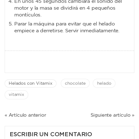
En unos 45 segundos cambiará el sonido del
motor y la masa se dividirá en 4 pequeños
montículos.
Parar la máquina para evitar que el helado
empiece a derretirse. Servir inmediatamente.
Helados con Vitamix
chocolate
helado
vitamix
NAVEGACIÓN
« Artículo anterior
Siguiente artículo »
DE
ENTRADAS
ESCRIBIR UN COMENTARIO