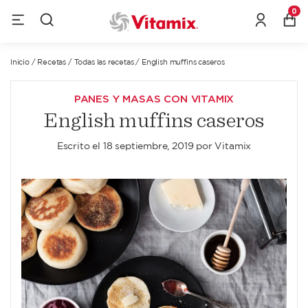
0
Inicio
/
Recetas
/
Todas las recetas
/
English muffins caseros
PANES Y MASAS CON VITAMIX
English muffins caseros
Escrito el
18 septiembre, 2019
por
Vitamix