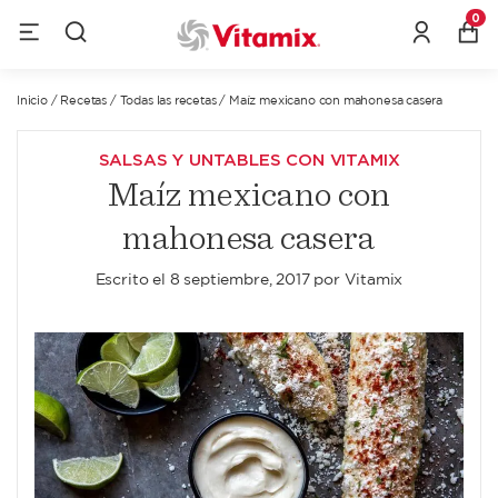
0
Inicio
/
Recetas
/
Todas las recetas
/
Maíz mexicano con mahonesa casera
SALSAS Y UNTABLES CON VITAMIX
Maíz mexicano con
mahonesa casera
Escrito el
8 septiembre, 2017
por
Vitamix