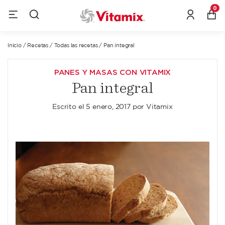
0
Inicio
/
Recetas
/
Todas las recetas
/
Pan integral
PANES Y MASAS CON VITAMIX
Pan integral
Escrito el
5 enero, 2017
por
Vitamix