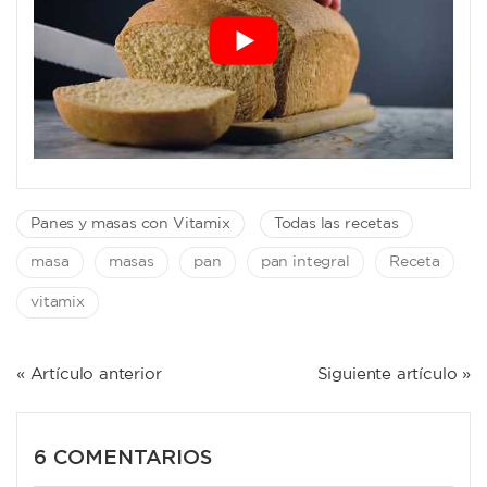
Panes y masas con Vitamix
Todas las recetas
masa
masas
pan
pan integral
Receta
vitamix
NAVEGACIÓN
« Artículo anterior
Siguiente artículo »
DE
ENTRADAS
6 COMENTARIOS