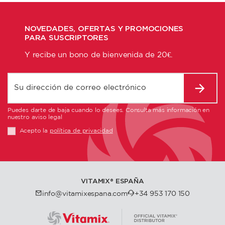
NOVEDADES, OFERTAS Y PROMOCIONES
PARA SUSCRIPTORES
Y recibe un bono de bienvenida de 20€.
Puedes darte de baja cuando lo desees. Consulta más información en
nuestro aviso legal
Acepto la
política de privacidad
VITAMIX®️ ESPAÑA
info@vitamixespana.com
+34 953 170 150