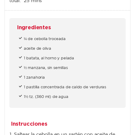
total:
25 mins
Ingredientes
¼ de cebolla troceada
aceite de oliva
1 batata, al horno y pelada
½ manzana, sin semillas
1 zanahoria
1 pastilla concentrada de caldo de verduras
1½ tz. (360 ml) de agua
Instrucciones
Saltear la cebolla en un sartén con aceite de