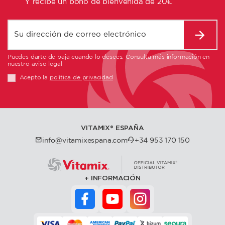
Y recibe un bono de bienvenida de 20€.
Puedes darte de baja cuando lo desees. Consulta más información en
nuestro aviso legal
Acepto la
política de privacidad
VITAMIX®️ ESPAÑA
info@vitamixespana.com
+34 953 170 150
INFORMACIÓN