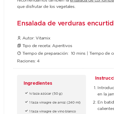
recomendamos también la
ensalada de col lomba
que disfrutar de los vegetales.
Ensalada de verduras encurtid
Autor:
Vitamix
Tipo de receta:
Aperitivos
Tiempo de preparación:
10 mins
| Tiempo de 
Raciones:
4
Instrucc
Ingredientes
Introduc
¼ taza azúcar (50 g)
en la ja
En batid
1 taza vinagre de arroz (240 ml)
calientes
1 taza vinagre de vino blanco