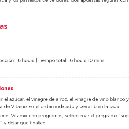
rda
y los
pastelitos de verduras
, dos apuestas seguras con 
as
cocción:
6 hours
| Tiempo total:
6 hours 10 mins
iones
ir el azúcar, el vinagre de arroz, el vinagre de vino blanco y 
rra de Vitamix en el orden indicado y cerrar bien la tapa.
oras Vitamix con programas, seleccionar el programa “sop
” y dejar que finalice.