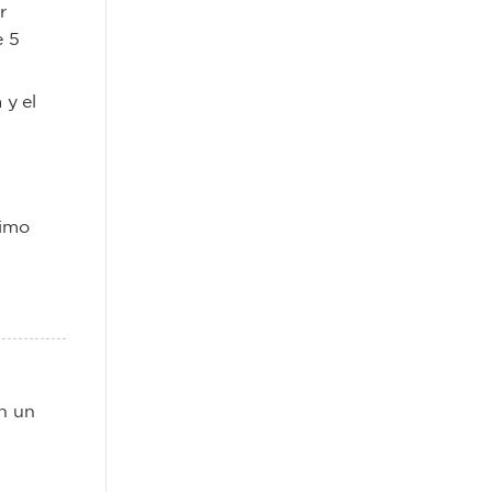
r
e 5
 y el
nimo
n un