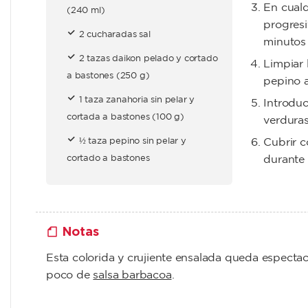
En cualq
(240 ml)
progresi
2 cucharadas sal
minutos
2 tazas daikon pelado y cortado
Limpiar 
a bastones (250 g)
pepino a
1 taza zanahoria sin pelar y
Introduc
cortada a bastones (100 g)
verduras
½ taza pepino sin pelar y
Cubrir c
cortado a bastones
durante 
Notas
Esta colorida y crujiente ensalada queda espec
poco de
salsa barbacoa
.