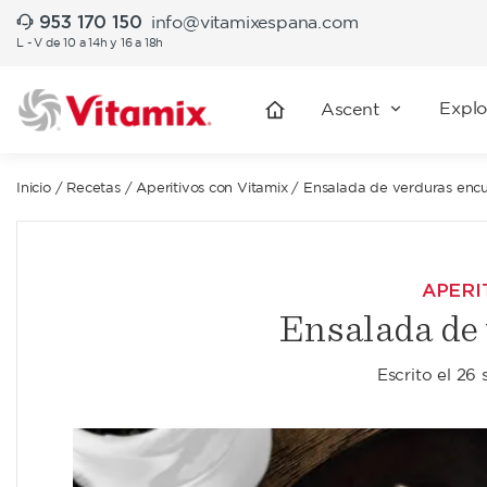
953 170 150
info@vitamixespana.com
L - V de 10 a 14h y 16 a 18h
Explo
Ascent
Inicio
/
Recetas
/
Aperitivos con Vitamix
/
Ensalada de verduras encu
APERI
Ensalada de
Escrito el
26 