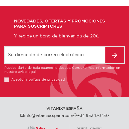
NOVEDADES, OFERTAS Y PROMOCIONES
PARA SUSCRIPTORES
Y recibe un bono de bienvenida de 20€.
Puedes darte de baja cuando lo desees. Consulta más información en
nuestro aviso legal
Acepto la
política de privacidad
VITAMIX®️ ESPAÑA
info@vitamixespana.com
+34 953 170 150