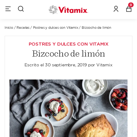
0
Inicio
/
Recetas
/
Postres y dulces con Vitamix
/
Bizcocho de limón
POSTRES Y DULCES CON VITAMIX
Bizcocho de limón
Escrito el
30 septiembre, 2019
por
Vitamix