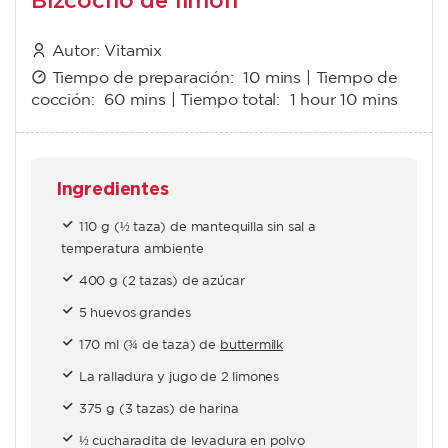
Autor:
Vitamix
Tiempo de preparación:
10 mins
| Tiempo de
cocción:
60 mins
| Tiempo total:
1 hour 10 mins
Ingredientes
110 g (½ taza) de mantequilla sin sal a
temperatura ambiente
400 g (2 tazas) de azúcar
5 huevos grandes
170 ml (¾ de taza) de
buttermilk
La ralladura y jugo de 2 limones
375 g (3 tazas) de harina
½ cucharadita de levadura en polvo