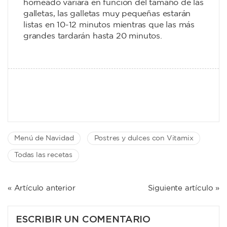
horneado variará en función del tamaño de las
galletas, las galletas muy pequeñas estarán
listas en 10-12 minutos mientras que las más
grandes tardarán hasta 20 minutos.
Menú de Navidad
Postres y dulces con Vitamix
Todas las recetas
NAVEGACIÓN
« Artículo anterior
Siguiente artículo »
DE
ENTRADAS
ESCRIBIR UN COMENTARIO