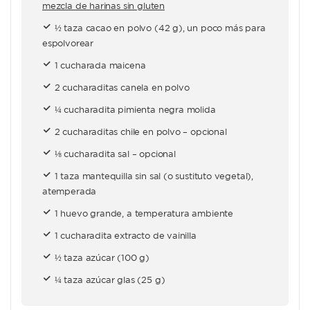
mezcla de harinas sin gluten
½ taza cacao en polvo (42 g), un poco más para
espolvorear
1 cucharada maicena
2 cucharaditas canela en polvo
¼ cucharadita pimienta negra molida
2 cucharaditas chile en polvo – opcional
⅛ cucharadita sal – opcional
1 taza mantequilla sin sal (o sustituto vegetal),
atemperada
1 huevo grande, a temperatura ambiente
1 cucharadita extracto de vainilla
½ taza azúcar (100 g)
¼ taza azúcar glas (25 g)