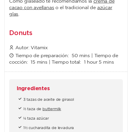
Como glaseado te recomendamos la
crema de
cacao con avellanas
o el tradicional de
azúcar
glas
.
Donuts
Autor:
Vitamix
Tiempo de preparación:
50 mins
| Tiempo de
cocción:
15 mins
| Tiempo total:
1 hour 5 mins
Ingredientes
3 tazas de aceite de girasol
⅔ taza de
buttermilk
¼ taza azúcar
1½ cucharadita de levadura