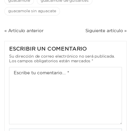
guacamole
guacamole de guisantes
guacamole sin aguacate
NAVEGACIÓN
« Artículo anterior
Siguiente artículo »
DE
ENTRADAS
ESCRIBIR UN COMENTARIO
Su dirección de correo electrónico no será publicada.
Los campos obligatorios están marcados *