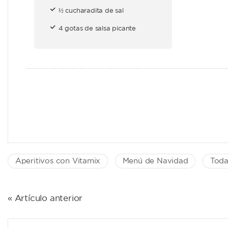
½ cucharadita de sal
4 gotas de salsa picante
Aperitivos con Vitamix
Menú de Navidad
Toda
NAVEGACIÓN
« Artículo anterior
DE
ENTRADAS