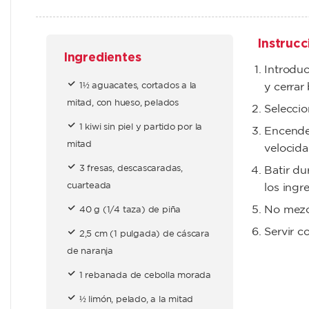
Instrucc
Ingredientes
Introduc
1½ aguacates, cortados a la
y cerrar 
mitad, con hueso, pelados
Seleccio
1 kiwi sin piel y partido por la
Encender
mitad
velocida
3 fresas, descascaradas,
Batir du
cuarteada
los ingre
No mezcl
40 g (1/4 taza) de piña
Servir c
2,5 cm (1 pulgada) de cáscara
de naranja
1 rebanada de cebolla morada
½ limón, pelado, a la mitad