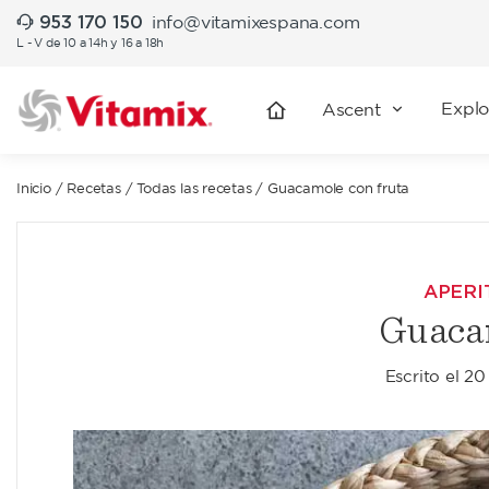
953 170 150
info@vitamixespana.com
L - V de 10 a 14h y 16 a 18h
Explo
Ascent
Inicio
/
Recetas
/
Todas las recetas
/
Guacamole con fruta
APERI
Guacam
Escrito el
20