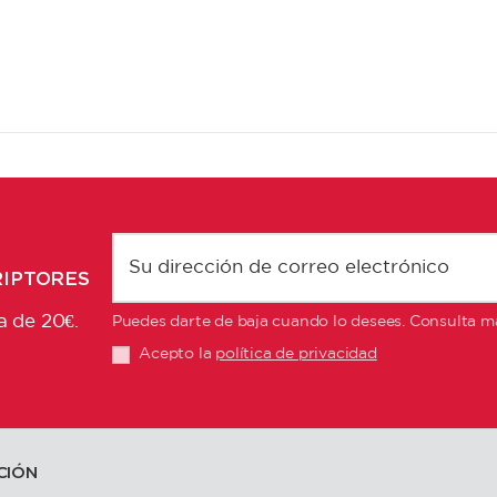
RIPTORES
a de 20€.
Puedes darte de baja cuando lo desees. Consulta má
Acepto la
política de privacidad
CIÓN