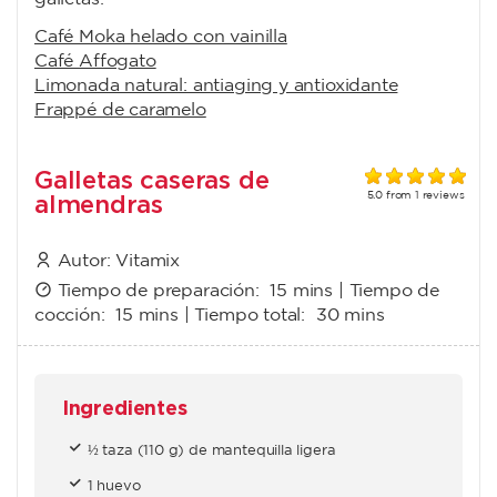
Café Moka helado con vainilla
Café Affogato
Limonada natural: antiaging y antioxidante
Frappé de caramelo
Galletas caseras de
almendras
5.0
from
1
reviews
Autor:
Vitamix
Tiempo de preparación:
15 mins
| Tiempo de
cocción:
15 mins
| Tiempo total:
30 mins
Ingredientes
½ taza (110 g) de mantequilla ligera
1 huevo