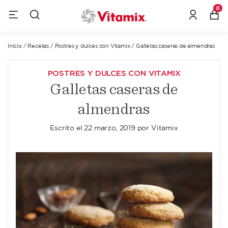
0
Inicio
/
Recetas
/
Postres y dulces con Vitamix
/
Galletas caseras de almendras
POSTRES Y DULCES CON VITAMIX
Galletas caseras de
almendras
Escrito el
22 marzo, 2019
por
Vitamix