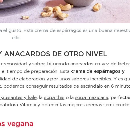
tra el gusto. Esta crema de espárragos es una buena muestr
ello.
Y ANACARDOS DE OTRO NIVEL
 en cremosidad y sabor, triturando anacardos en vez de lácte
crema de espárragos y
 el tiempo de preparación. Esta
lidad de elaboración y por unos sabores increíbles. Y es qu
x
, podemos conseguir resultados de escándalo en 6 minut
guisantes y kale
, la
sopa thai
o la
sopa mexicana
, perfecta
a batidora Vitamix y obtener las mejores cremas semi-crudas
os vegana