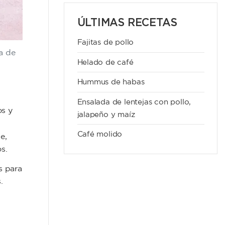
ÚLTIMAS RECETAS
Fajitas de pollo
a de
Helado de café
Hummus de habas
Ensalada de lentejas con pollo,
os y
jalapeño y maíz
Café molido
e,
os.
s para
.