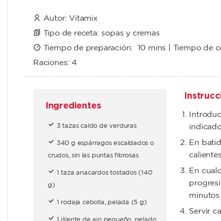
Autor:
Vitamix
Tipo de receta:
sopas y cremas
Tiempo de preparación:
10 mins
| Tiempo de 
Raciones:
4
Instrucc
Ingredientes
Introduc
3 tazas caldo de verduras
indicado
En batid
340 g espárragos escaldados o
calientes
crudos, sin las puntas fibrosas
En cualq
1 taza anacardos tostados (140
progresi
g)
minutos
1 rodaja cebolla, pelada (5 g)
Servir c
1 diente de ajo pequeño, pelado