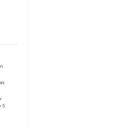
en
as
r
e 5