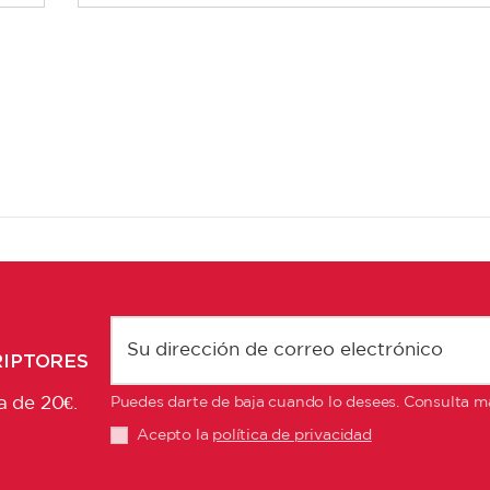
RIPTORES
a de 20€.
Puedes darte de baja cuando lo desees. Consulta má
Acepto la
política de privacidad