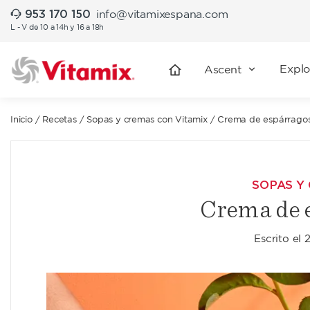
953 170 150
info@vitamixespana.com
L - V de 10 a 14h y 16 a 18h
Explo
Ascent
Inicio
/
Recetas
/
Sopas y cremas con Vitamix
/
Crema de espárrago
SOPAS Y
Crema de 
Escrito el