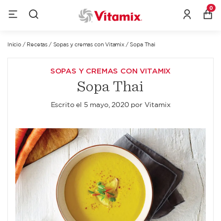
0
Inicio
/
Recetas
/
Sopas y cremas con Vitamix
/
Sopa Thai
SOPAS Y CREMAS CON VITAMIX
Sopa Thai
Escrito el
5 mayo, 2020
por
Vitamix