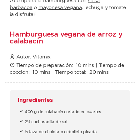
Acompaña la hamburguesa con
salsa
barbacoa
o
mayonesa vegana
, lechuga y tomate
¡a disfrutar!
Hamburguesa vegana de arroz y
calabacín
Autor:
Vitamix
Tiempo de preparación:
10 mins
| Tiempo de
cocción:
10 mins
| Tiempo total:
20 mins
Ingredientes
400 g de calabacín cortado en cuartos
2¼ cucharadita de sal
⅓ taza de chalota o cebolleta picada