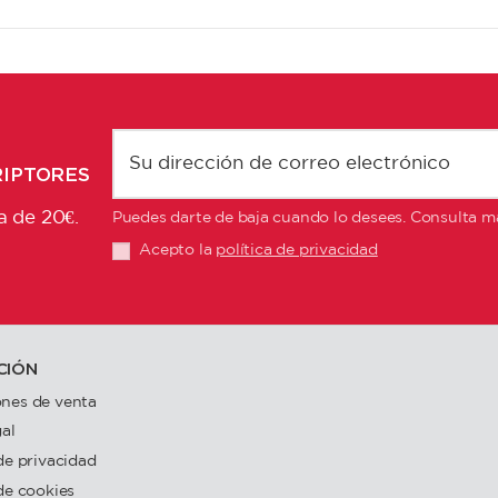
RIPTORES
a de 20€.
Puedes darte de baja cuando lo desees. Consulta má
Acepto la
política de privacidad
CIÓN
nes de venta
gal
 de privacidad
 de cookies