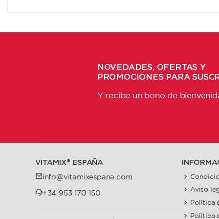
NOVEDADES, OFERTAS Y
PROMOCIONES PARA SUSC
Y recibe un bono de bienvenid
VITAMIX®️ ESPAÑA
INFORMA
Condicio
info@vitamixespana.com
Aviso le
+34 953 170 150
Política
Política