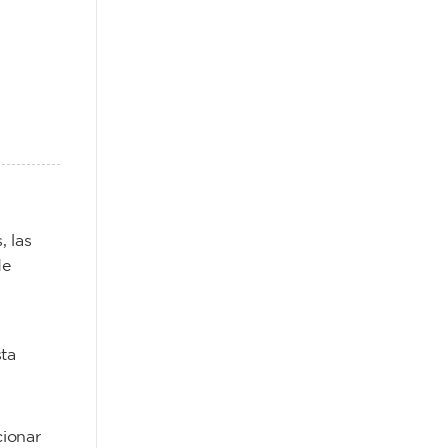
, las
de
ta
cionar