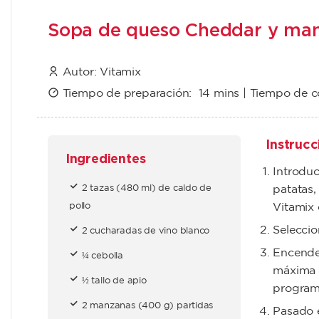
Sopa de queso Cheddar y ma
Autor:
Vitamix
Tiempo de preparación:
14 mins
| Tiempo de 
Instrucc
Ingredientes
Introduci
2 tazas (480 ml) de caldo de
patatas, 
pollo
Vitamix 
Seleccio
2 cucharadas de vino blanco
Encende
¼ cebolla
máxima p
½ tallo de apio
program
2 manzanas (400 g) partidas
Pasado e