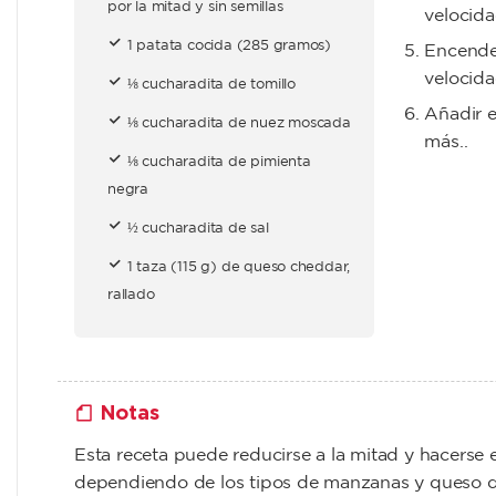
por la mitad y sin semillas
velocida
1 patata cocida (285 gramos)
Encender
velocida
⅛ cucharadita de tomillo
Añadir e
⅛ cucharadita de nuez moscada
más..
⅛ cucharadita de pimienta
negra
½ cucharadita de sal
1 taza (115 g) de queso cheddar,
rallado
Notas
Esta receta puede reducirse a la mitad y hacerse
dependiendo de los tipos de manzanas y queso q