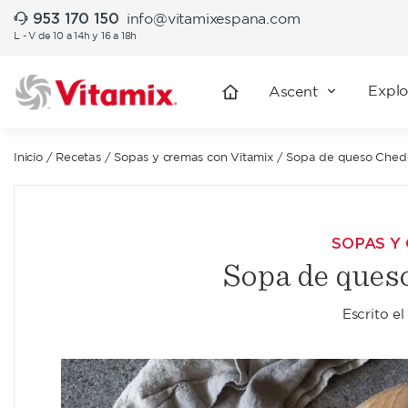
953 170 150
info@vitamixespana.com
L - V de 10 a 14h y 16 a 18h
Explo
Ascent
Inicio
/
Recetas
/
Sopas y cremas con Vitamix
/
Sopa de queso Ched
SOPAS Y
Sopa de ques
Escrito e