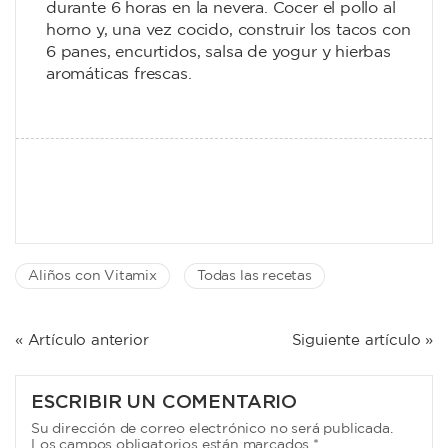
durante 6 horas en la nevera. Cocer el pollo al
horno y, una vez cocido, construir los tacos con
6 panes, encurtidos, salsa de yogur y hierbas
aromáticas frescas.
Aliños con Vitamix
Todas las recetas
NAVEGACIÓN
« Artículo anterior
Siguiente artículo »
DE
ENTRADAS
ESCRIBIR UN COMENTARIO
Su dirección de correo electrónico no será publicada.
Los campos obligatorios están marcados *