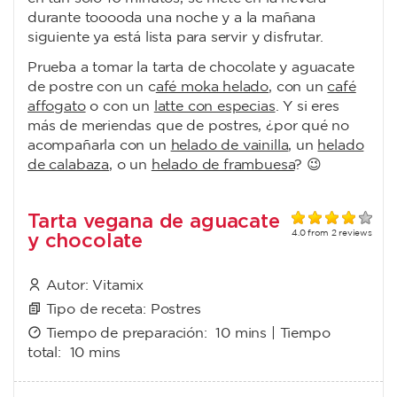
durante tooooda una noche y a la mañana
siguiente ya está lista para servir y disfrutar.
Prueba a tomar la tarta de chocolate y aguacate
de postre con un c
afé moka helado
, con un
café
affogato
o con un
latte con especias
. Y si eres
más de meriendas que de postres, ¿por qué no
acompañarla con un
helado de vainilla
, un
helado
de calabaza
, o un
helado de frambuesa
? 😉
Tarta vegana de aguacate
y chocolate
4.0
from
2
reviews
Autor:
Vitamix
Tipo de receta:
Postres
Tiempo de preparación:
10 mins
| Tiempo
total:
10 mins