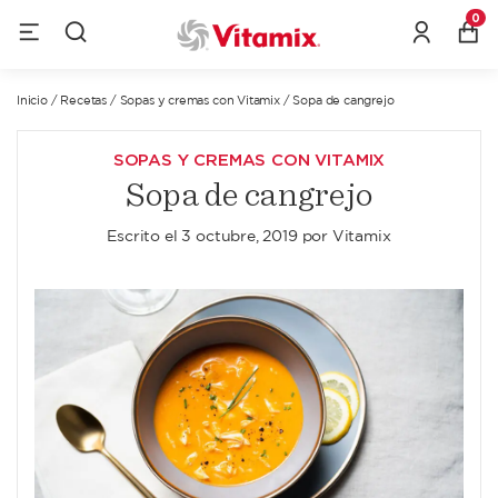
0
Inicio
/
Recetas
/
Sopas y cremas con Vitamix
/
Sopa de cangrejo
SOPAS Y CREMAS CON VITAMIX
Sopa de cangrejo
Escrito el
3 octubre, 2019
por
Vitamix