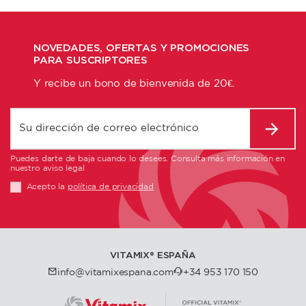
NOVEDADES, OFERTAS Y PROMOCIONES
PARA SUSCRIPTORES
Y recibe un bono de bienvenida de 20€.
Puedes darte de baja cuando lo desees. Consulta más información en
nuestro aviso legal
Acepto la
política de privacidad
VITAMIX®️ ESPAÑA
info@vitamixespana.com
+34 953 170 150