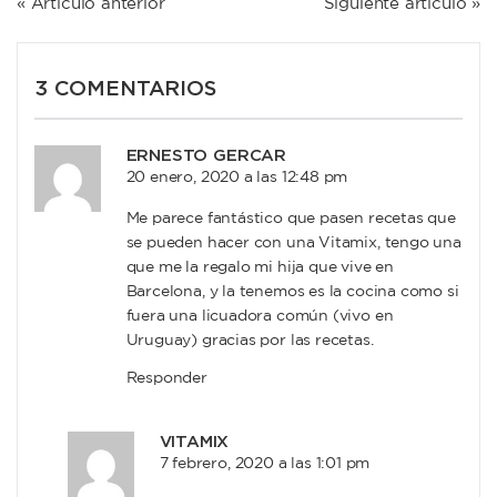
NAVEGACIÓN
« Artículo anterior
Siguiente artículo »
DE
ENTRADAS
3 COMENTARIOS
ERNESTO GERCAR
20 enero, 2020 a las 12:48 pm
Me parece fantástico que pasen recetas que
se pueden hacer con una Vitamix, tengo una
que me la regalo mi hija que vive en
Barcelona, y la tenemos es la cocina como si
fuera una licuadora común (vivo en
Uruguay) gracias por las recetas.
Responder
VITAMIX
7 febrero, 2020 a las 1:01 pm