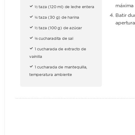
máxima 
½ taza (120 ml) de leche entera
Batir du
¼ taza (30 g) de harina
apertura
½ taza (100 g) de azúcar
⅛ cucharadita de sal
1 cucharada de extracto de
vainilla
1 cucharada de mantequilla,
temperatura ambiente