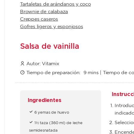
Tartaletas de arándanos y coco
Brownie de calabaza
Creppes caseros
Gofres ligeros y esponjosos
Salsa de vainilla
Autor:
Vitamix
Tiempo de preparación:
9 mins
| Tiempo de c
Instrucc
Ingredientes
Introduc
6 yemas de huevo
indicado
Seleccio
1½ taza (360 ml) de leche
semidesnatada
Encende