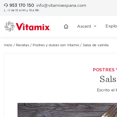
953 170 150
info@vitamixespana.com
L - V de 10 a 14h y 16 a 18h
Explo
Ascent
Inicio
/
Recetas
/
Postres y dulces con Vitamix
/
Salsa de vainilla
POSTRES 
Sals
Escrito el